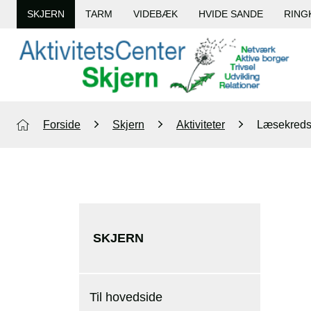
SKJERN
TARM
VIDEBÆK
HVIDE SANDE
RING
Forside
Skjern
Aktiviteter
Læsekred
SKJERN
Til hovedside