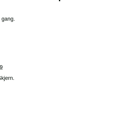
il gang.
69
Skjern.