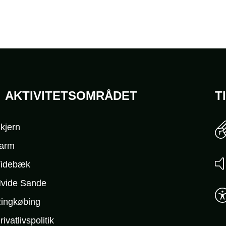
AKTIVITETSOMRÅDET
T
kjern
arm
idebæk
vide Sande
ingkøbing
rivatlivspolitik