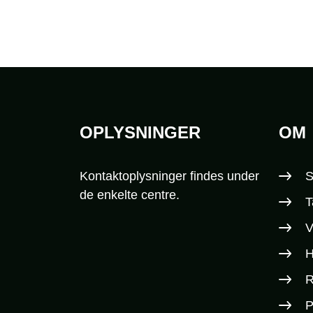
OPLYSNINGER
OM
Sidefod
Kontaktoplysninger findes under
S
de enkelte centre.
T
V
H
R
P